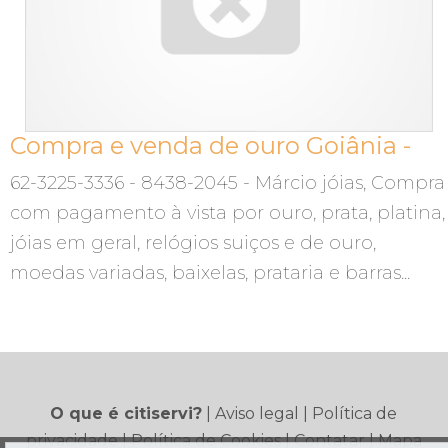
Compra e venda de ouro Goiânia -
62-3225-3336 - 8438-2045 - Márcio jóias, Compra
com pagamento à vista por ouro, prata, platina,
jóias em geral, relógios suiços e de ouro,
moedas variadas, baixelas, prataria e barras...
O que é citiservi?
|
Aviso legal
|
Política de
privacidade
|
Política de Cookies
|
Contatar
|
Mapa