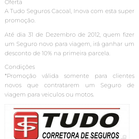
Oferta
A Tudo Seguros Cacoal, Inova com esta super
promoção.
Até dia 31 de Dezembro de 2012, quem fizer
um Seguro novo para viagem, irá ganhar um
desconto de 10% na primeira parcela.
Condições
*Promoção válida somente para clientes
novos que contratarem um Seguro de
viagem para veiculos ou motos.