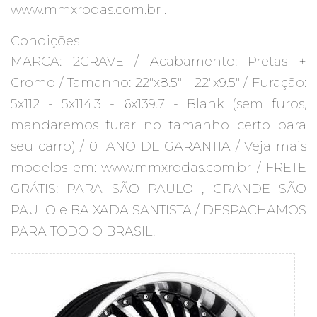
www.mmxrodas.com.br .
Condições
MARCA: 2CRAVE / Acabamento: Pretas +
Cromo / Tamanho: 22"x8.5" - 22"x9.5" / Furação:
5x112 - 5x114.3 - 6x139.7 - Blank (sem furos,
mandaremos furar no tamanho certo para
seu carro) / 01 ANO DE GARANTIA / Veja mais
modelos em: www.mmxrodas.com.br / FRETE
GRÁTIS: PARA SÃO PAULO , GRANDE SÃO
PAULO e BAIXADA SANTISTA / DESPACHAMOS
PARA TODO O BRASIL.