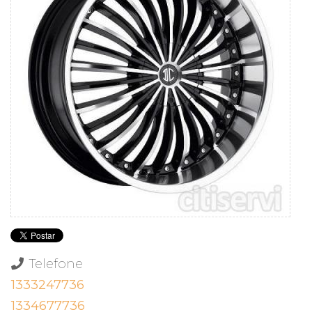
Telefone
1333247736
1334677736