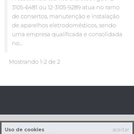
3105-6481 ou 12-3105-9289 atua no ramo
de consertos, manutenção e instalação
de aparelhos eletrodomésticos, sendo
uma empresa qualificada e consolidada
no...
Mostrando 1-2 de 2
Uso de cookies
aceitar
O que é citiservi?
|
Aviso legal
|
Política de