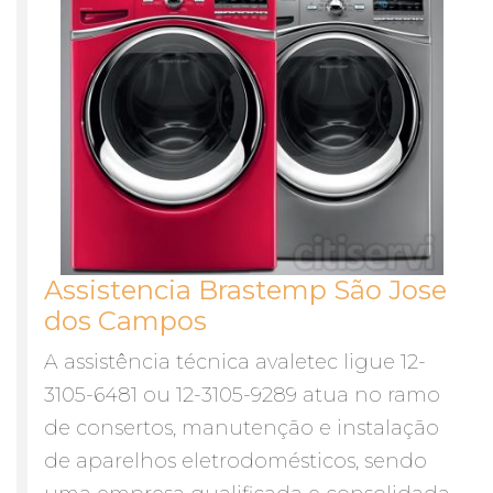
Assistencia Brastemp São Jose
dos Campos
A assistência técnica avaletec ligue 12-
3105-6481 ou 12-3105-9289 atua no ramo
de consertos, manutenção e instalação
de aparelhos eletrodomésticos, sendo