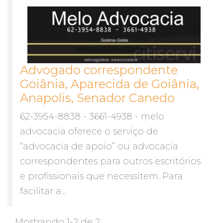
Advogado correspondente
Goiânia, Aparecida de Goiânia,
Anapolis, Senador Canedo
62-3954-8838 - 3661-4938 - melo
advocacia oferece o serviço de
“advocacia de apoio” ou advocacia
correspondentes para outros escritórios
e profissionais que necessitem. Para
facilitar a...
Mostrando 1-2 de 2