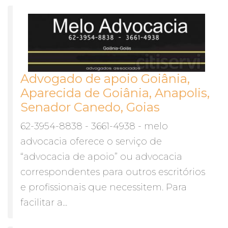
Advogado de apoio Goiânia,
Aparecida de Goiânia, Anapolis,
Senador Canedo, Goias
62-3954-8838 - 3661-4938 - melo
advocacia oferece o serviço de
“advocacia de apoio” ou advocacia
correspondentes para outros escritórios
e profissionais que necessitem. Para
facilitar a...