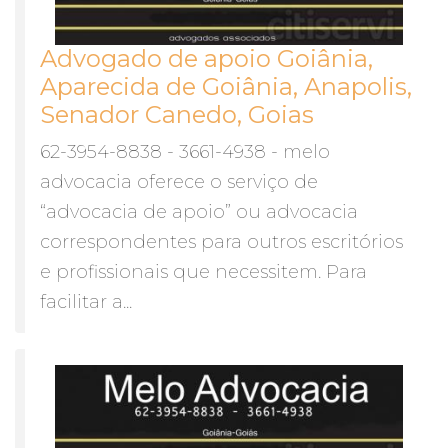
Advogado de apoio Goiânia,
Aparecida de Goiânia, Anapolis,
Senador Canedo, Goias
62-3954-8838 - 3661-4938 - melo
advocacia oferece o serviço de
“advocacia de apoio” ou advocacia
correspondentes para outros escritórios
e profissionais que necessitem. Para
facilitar a...